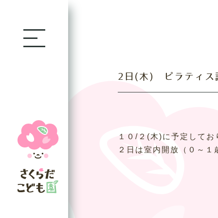
2日(木) ピラティ
１０/２(木)に予定し
２日は室内開放（０～１