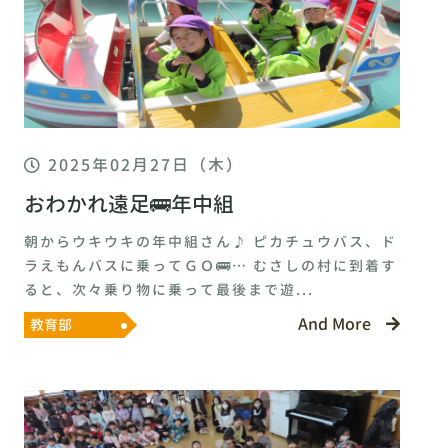
2025年02月27日（木）
おわかれ遠足🚌年中組
朝からウキウキの年中組さん♪ ピカチュウバス、ド
ラえもんバスに乗ってＧＯ🚌… むさしの村に到着す
ると、次々乗り物に乗って最後まで遊...
And More
教育部