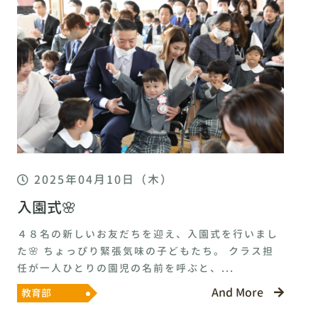
2025年04月10日（木）
入園式🌸
４８名の新しいお友だちを迎え、入園式を行いまし
た🌸 ちょっぴり緊張気味の子どもたち。 クラス担
任が一人ひとりの園児の名前を呼ぶと、...
And More
教育部